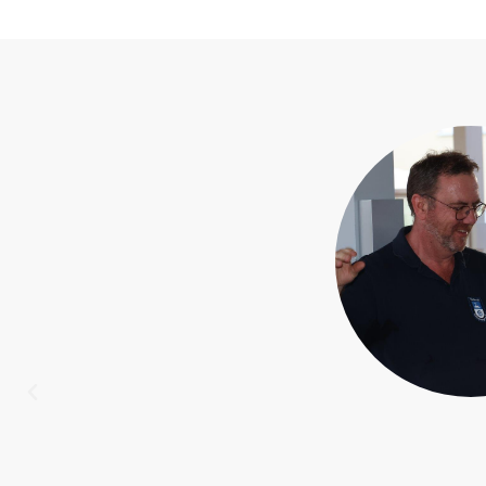
k Schwenningen
anz herzlich beim
enningen für die
und Durchführung des
 Lion Sleeps Tonight".
ewöhnliche und sehr
Konzertformat fördert
t unsere Jungmusiker
t uns durch die Spende