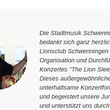
Die Spielstadt war dank I
Spenden so erfolgreich u
nachhaltig, dass wir die
im nächsten Schuljahr in
regelmäßigen Abständen 
Unterrichtsalltag einbaue
Frauke Gerlach
Schulleiterin Janusz-Korczak-Sc