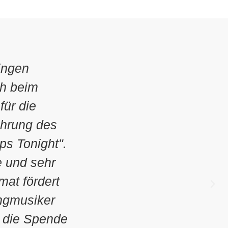
hrer
nd
ses Konzept
in den
n werden.
hule