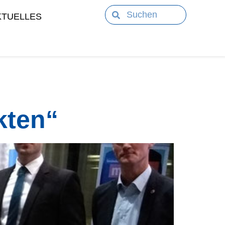
KTUELLES
kten“