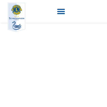
Nach der
LaKuNa ist vor
der LaKuNa
8. Juli 2019