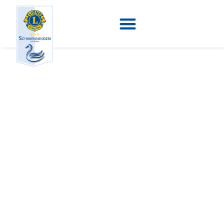
„The LION
sleeps tonight“
27. Mai 2019